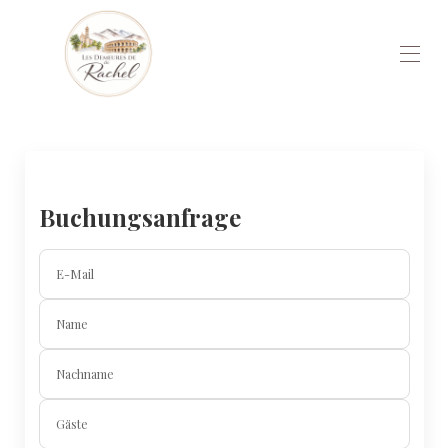
Startseite
Das Erlebnis
Wählen Sie uns
Reiseführer Lokal
Buchungsanfrage
Alle Objekte
▾
Kontaktieren Sie uns
E-Mail
Name
Nachname
Gäste